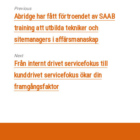
Previous
Previous
Abridge har fått förtroendet av SAAB
post:
training att utbilda tekniker och
sitemanagers i affärsmanaskap
Next
Next
Från internt drivet servicefokus till
post:
kunddrivet servicefokus ökar din
framgångsfaktor